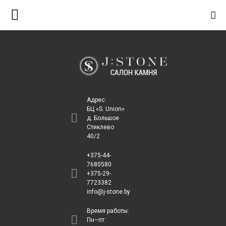
S
k
i
p
t
o
c
Адрес:
o
БЦ «S. Union»
д. Большое
n
Стиклево
t
40/2
e
+375-44-
n
7680580
+375-29-
t
7723382
info@j-stone.by
Время работы:
Пн–пт: