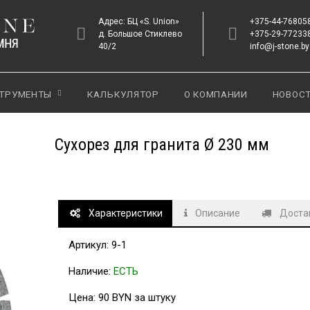
Адрес: БЦ «S. Union»
+375-44-76805
д. Большое Стиклево
+375-29-77233
40/2
info@j-stone.by
ТРУМЕНТЫ
КАЛЬКУЛЯТОР
О КОМПАНИИ
НОВОС
Сухорез для гранита Ø 230 мм
Характеристики
Описание
Достав
Артикул: 9-1
Наличие:
ЕСТЬ
Цена: 90 BYN за штуку