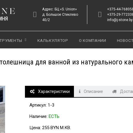
Адрес: БЦ «S. Union»
+375-44-76805
д. Большое Стиклево
+375-29-77233
40/2
info@j-stone.by
ТРУМЕНТЫ
КАЛЬКУЛЯТОР
О КОМПАНИИ
НОВОС
толешница для ванной из натурального ка
Характеристики
Описание
Достав
Артикул: 1-3
Наличие:
ЕСТЬ
Цена: 255 BYN
М.КВ.