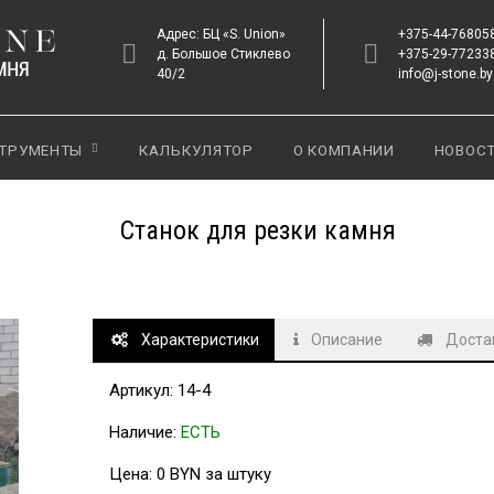
Адрес: БЦ «S. Union»
+375-44-76805
д. Большое Стиклево
+375-29-77233
40/2
info@j-stone.by
ТРУМЕНТЫ
КАЛЬКУЛЯТОР
О КОМПАНИИ
НОВОС
Станок для резки камня
Характеристики
Описание
Достав
Артикул: 14-4
Наличие:
ЕСТЬ
Цена: 0 BYN за штуку