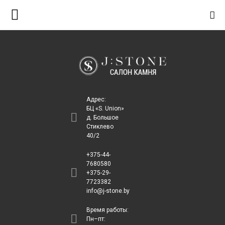
S
k
i
p
t
o
c
Адрес:
o
БЦ «S. Union»
д. Большое
n
Стиклево
t
40/2
e
+375-44-
n
7680580
+375-29-
t
7723382
info@j-stone.by
Время работы:
Пн–пт: