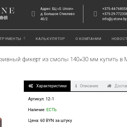
Адрес: БЦ «S. Union»
+375-44-76805
д. Большое Стиклево
+375-29-77233
40/2
info@j-stone.by
ТРУМЕНТЫ
КАЛЬКУЛЯТОР
О КОМПАНИИ
НОВОС
зивный фикерт из смолы 140×30 мм купить в
Характеристики
Описание
Достав
Артикул: 12-1
Наличие:
ЕСТЬ
Цена: 60 BYN за штуку