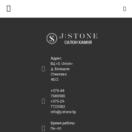
S
k
i
p
t
o
c
Адрес:
o
БЦ «S. Union»
д. Большое
n
Стиклево
t
40/2
e
+375-44-
n
7680580
+375-29-
t
7723382
info@j-stone.by
Время работы:
Пн–пт: