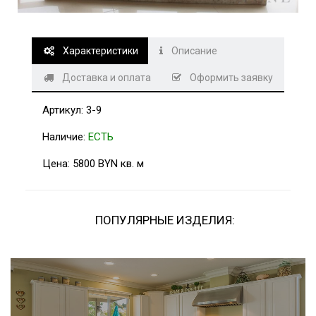
ч
н
ы
м
м
о
Характеристики
Описание
т
и
в
Доставка и оплата
Оформить заявку
о
м
и
Артикул: 3-9
з
н
а
Наличие:
ЕСТЬ
т
у
р
Цена: 5800 BYN кв. м
а
л
ь
н
о
г
ПОПУЛЯРНЫЕ ИЗДЕЛИЯ:
о
к
а
м
н
я