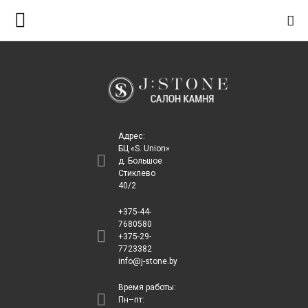
S
k
i
p
t
o
c
Адрес:
o
БЦ «S. Union»
д. Большое
n
Стиклево
t
40/2
e
+375-44-
n
7680580
+375-29-
t
7723382
info@j-stone.by
Время работы:
Пн–пт: