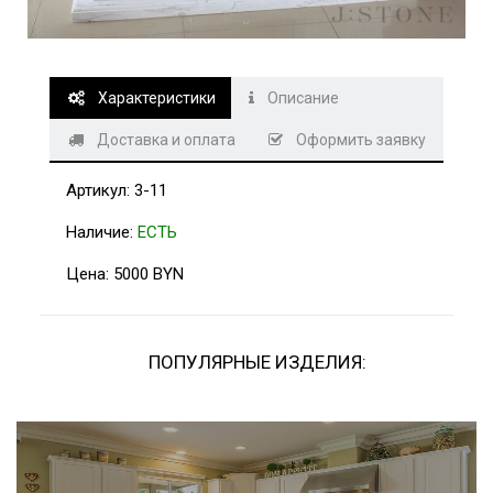
н
а
м
и
и
з
н
Характеристики
Описание
а
т
у
Доставка и оплата
Оформить заявку
р
а
л
Артикул: 3-11
ь
н
о
Наличие:
ЕСТЬ
г
о
к
Цена: 5000 BYN
а
м
н
я
ПОПУЛЯРНЫЕ ИЗДЕЛИЯ: