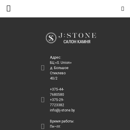
S
k
i
p
t
o
c
Адрес:
o
БЦ «S. Union»
д. Большое
n
Стиклево
t
40/2
e
+375-44-
n
7680580
+375-29-
t
7723382
info@j-stone.by
Время работы:
Пн–пт: